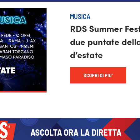
MUSICA
RDS Summer Festi
due puntate dell
d’estate
SCOPRI DI PIU'