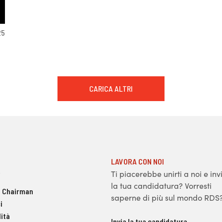
25
CARICA ALTRI
LAVORA CON NOI
Ti piacerebbe unirti a noi e inv
la tua candidatura? Vorresti
 Chairman
saperne di più sul mondo RDS
i
ità
Invia la tua candidatura