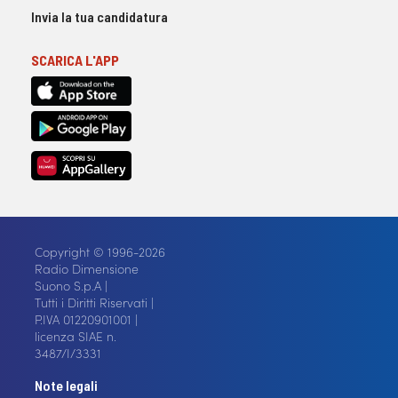
Invia la tua candidatura
SCARICA L'APP
Copyright © 1996-2026
Radio Dimensione
Suono S.p.A |
Tutti i Diritti Riservati |
P.IVA 01220901001 |
licenza SIAE n.
3487/I/3331
Note legali