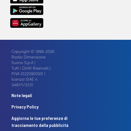
Copyright © 1996-2026
Radio Dimensione
Suono S.p.A |
Tutti i Diritti Riservati |
P.IVA 01220901001 |
licenza SIAE n.
3487/I/3331
Note legali
Privacy Policy
Aggiorna le tue preferenze di
tracciamento della pubblicità