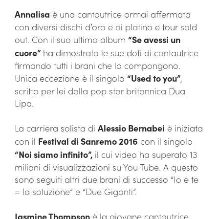
Annalisa
è una cantautrice ormai affermata
con diversi dischi d’oro e di platino e tour sold
out. Con il suo ultimo album
“Se avessi un
cuore”
ha dimostrato le sue doti di cantautrice
firmando tutti i brani che lo compongono.
Unica eccezione è il singolo
“Used to you”
,
scritto per lei dalla pop star britannica Dua
Lipa.
La carriera solista di
Alessio Bernabei
è iniziata
con il
Festival di Sanremo 2016
con il singolo
“Noi siamo infinito”,
il cui video ha superato 13
milioni di visualizzazioni su You Tube. A questo
sono seguiti altri due brani di successo “Io e te
= la soluzione” e “Due Giganti”.
Jasmine Thompson
è la giovane cantautrice