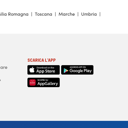
ilia Romagna
|
Toscana
|
Marche
|
Umbria
|
SCARICA L'APP
iare
?