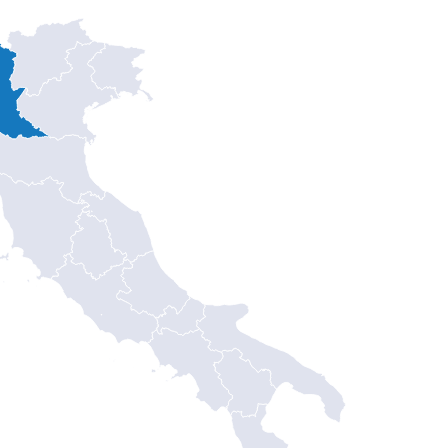
Trento
Trieste
Venezia
Bologna
San Marino
Firenze
Ancona
Perugia
L’Aquila
Roma
Città del Vaticano
Campobasso
Bari
Napoli
Potenza