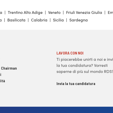
ia
|
Trentino Alto Adige
|
Veneto
|
Friuli Venezia Giulia
|
Em
a
|
Basilicata
|
Calabria
|
Sicilia
|
Sardegna
LAVORA CON NOI
Ti piacerebbe unirti a noi e inv
la tua candidatura? Vorresti
 Chairman
saperne di più sul mondo RDS
i
ità
Invia la tua candidatura