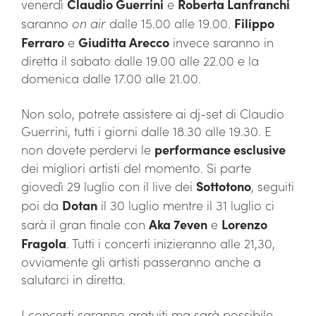
venerdì
Claudio Guerrini
e
Roberta Lanfranchi
saranno
on air
dalle 15.00 alle 19.00.
Filippo
Ferraro
e
Giuditta Arecco
invece saranno in
diretta il sabato dalle 19.00 alle 22.00 e la
domenica dalle 17.00 alle 21.00.
Non solo, potrete assistere ai dj-set di Claudio
Guerrini, tutti i giorni dalle 18.30 alle 19.30. E
non dovete perdervi le
performance esclusive
dei migliori artisti del momento. Si parte
giovedì 29 luglio con il live dei
Sottotono
, seguiti
poi da
Dotan
il 30 luglio mentre il 31 luglio ci
sarà il gran finale con
Aka 7even
e
Lorenzo
Fragola
. Tutti i concerti inizieranno alle 21,30,
ovviamente gli artisti passeranno anche a
salutarci in diretta.
I concerti saranno gratuiti ma sarà possibile