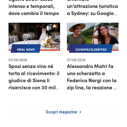
intenso e temporali,
un’attrazione turistica
dove cambia il tempo
a Sydney: su Google
Maps ha recensioni
da star
VIRAL NEWS
GOSSIP&CELEBRITIES
07/08/2026
07/08/2026
Sposi senza vino né
Alessandro Matri fa
torta al ricevimento: il
uno scherzetto a
giudice di Siena li
Federica Nargi con la
risarcisce con 30 mila
zip line, la reazione è
euro
tutta da vedere
Scopri magazine