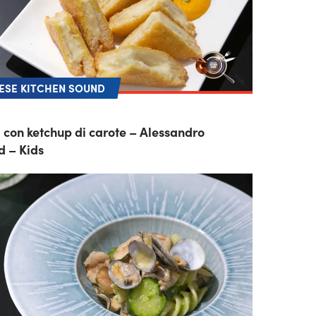
SE KITCHEN SOUND
 con ketchup di carote – Alessandro
d – Kids