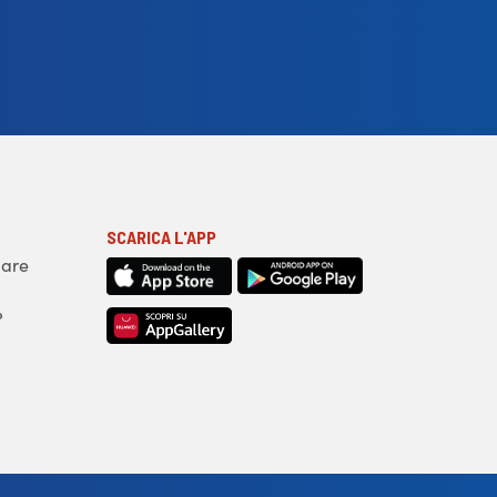
SCARICA L'APP
iare
?