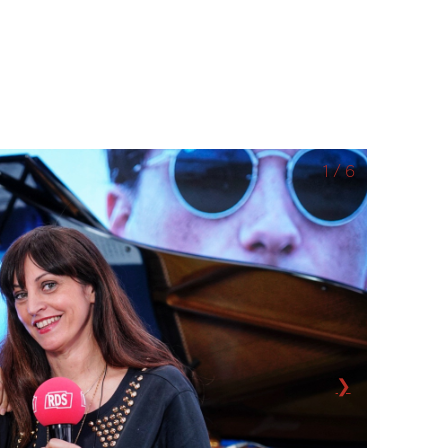
1 / 6
❯