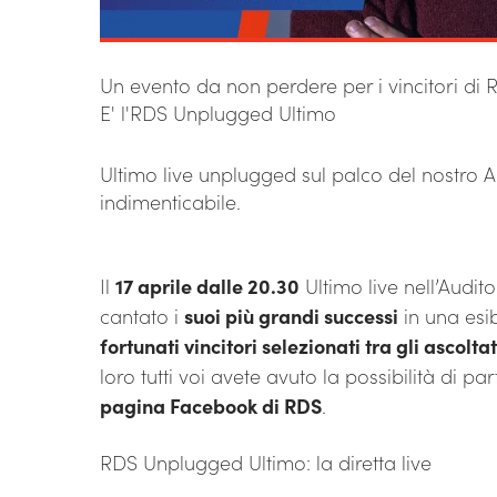
Un evento da non perdere per i vincitori di RD
E' l'RDS Unplugged Ultimo
Ultimo live unplugged sul palco del nostro
indimenticabile.
Il
17 aprile dalle 20.30
Ultimo live nell’Audi
cantato i
suoi più grandi successi
in una esib
fortunati vincitori selezionati tra gli ascol
loro tutti voi avete avuto la possibilità di p
pagina Facebook di RDS
.
RDS Unplugged Ultimo: la diretta live