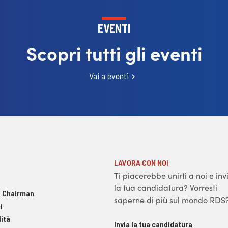
EVENTI
Scopri tutti gli eventi
Vai a eventi
LAVORA CON NOI
Ti piacerebbe unirti a noi e inv
la tua candidatura? Vorresti
 Chairman
saperne di più sul mondo RDS
i
ità
Invia la tua candidatura