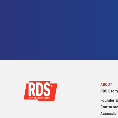
ABOUT
RDS Story
Founder &
Contattac
Accessibil