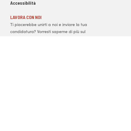
Accessibilità
LAVORA CON NOI
Ti piacerebbe unirti a noi e inviare la tua
candidatura? Vorresti saperne di più sul
mondo RDS?
Invia la tua candidatura
SCARICA L'APP
Copyright © 1996-2026
Radio Dimensione