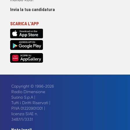
Invia la tua candidatura
SCARICA L'APP
Copyright © 1996-2026
Radio Dimensione
Suono S.p.A |
Tutti i Diritti Riservati |
P.IVA 01220901001 |
licenza SIAE n.
3487/I/3331
Note legali