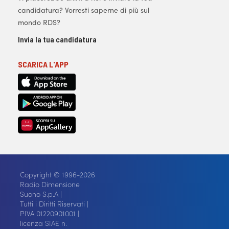
candidatura? Vorresti saperne di più sul
mondo RDS?
Invia la tua candidatura
SCARICA L'APP
Copyright © 1996-2026
Radio Dimensione
Suono S.p.A |
Tutti i Diritti Riservati |
P.IVA 01220901001 |
licenza SIAE n.