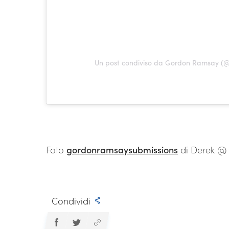
Un post condiviso da Gordon Ramsay 
Foto
gordonramsaysubmissions
di Derek @ 
Condividi