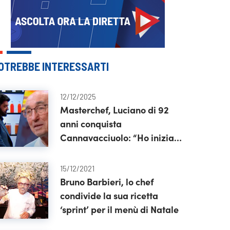
OTREBBE INTERESSARTI
12/12/2025
Masterchef, Luciano di 92
anni conquista
Cannavacciuolo: “Ho iniziato
quando si è ammalata mia
moglie”
15/12/2021
Bruno Barbieri, lo chef
condivide la sua ricetta
‘sprint’ per il menù di Natale