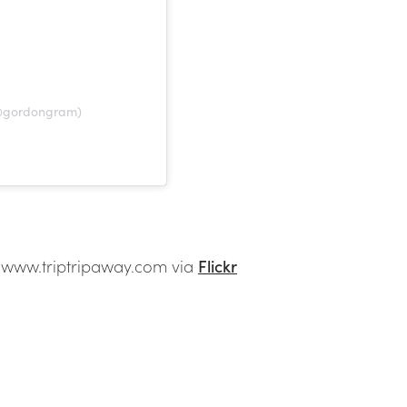
(@gordongram)
www.triptripaway.com via
Flickr