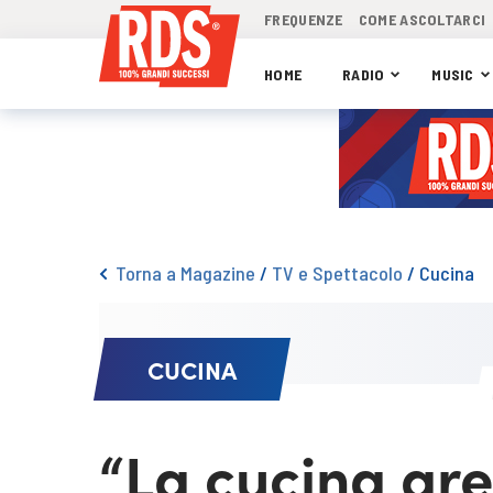
FREQUENZE
COME ASCOLTARCI
HOME
RADIO
MUSIC
Torna a Magazine
/
TV e Spettacolo
/
Cucina
CUCINA
“La cucina gre