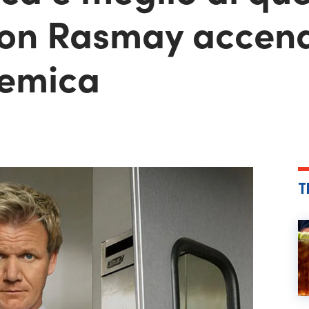
don Rasmay accen
lemica
T