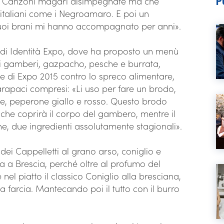
P
ra». Canzoni magari disimpegnate ma che
 italiani come i Negroamaro. E poi un
i suoi brani mi hanno accompagnato per anni».
e di Identità Expo, dove ha proposto un menù
i gamberi, gazpacho, pesche e burrata,
one di Expo 2015 contro lo spreco alimentare,
arapaci compresi: «Li uso per fare un brodo,
ime, peperone giallo e rosso. Questo brodo
o che coprirà il corpo del gambero, mentre il
 due ingredienti assolutamente stagionali».
dei Cappelletti al grano arso, coniglio e
ia a Brescia, perché oltre al profumo del
nel piatto il classico Coniglio alla bresciana,
a farcia. Mantecando poi il tutto con il burro