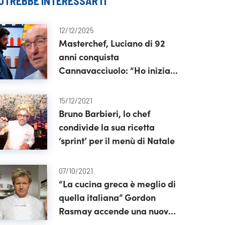
OTREBBE INTERESSARTI
12/12/2025
Masterchef, Luciano di 92
anni conquista
Cannavacciuolo: “Ho iniziato
quando si è ammalata mia
moglie”
15/12/2021
Bruno Barbieri, lo chef
condivide la sua ricetta
‘sprint’ per il menù di Natale
07/10/2021
“La cucina greca è meglio di
quella italiana” Gordon
Rasmay accende una nuova
polemica