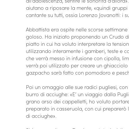
all’adolescenza, sentire le sonorità d’allo
aiutano a riposare la mente, «quindi gruppi
cantante su tutti, ossia Lorenzo Jovanotti: 
Abbattista era ospite nelle scorse settiman
goloso. Ha iniziato proponendo un Crudo d
piatto in cui ha voluto interpretare la tensi
utilizzando interamente i gamberi, teste e c
che verrà messo in infusione con cipolla, l
verrà poi utilizzato per creare un ghiacciol
gazpacho sarà fatto con pomodoro e pesche,
Poi un omaggio alle sue radici pugliesi, con 
burro di acciughe: «E’ un viaggio dalla Pugl
grano arso dei cappelletti, ho voluto portare 
preparato in casseruola, con cui preparerò l
di acciughe».