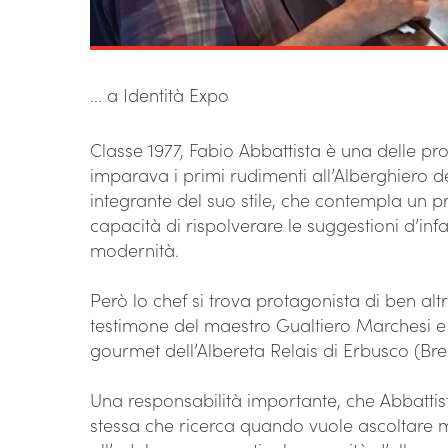
... a Identità Expo
Classe 1977, Fabio Abbattista è una delle pr
imparava i primi rudimenti all’Alberghiero d
integrante del suo stile, che contempla un p
capacità di rispolverare le suggestioni d’in
modernità.
Però lo chef si trova protagonista di ben alt
testimone del maestro Gualtiero Marchesi e g
gourmet dell’Albereta Relais di Erbusco (Bre
Una responsabilità importante, che Abbattist
stessa che ricerca quando vuole ascoltare m