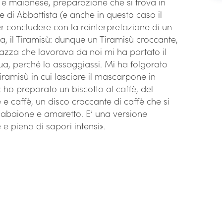
o e maionese, preparazione che si trova in
ne di Abbattista (e anche in questo caso il
er concludere con la reinterpretazione di un
iana, il Tiramisù: dunque un Tiramisù croccante,
zza che lavorava da noi mi ha portato il
ua, perché lo assaggiassi. Mi ha folgorato
iramisù in cui lasciare il mascarpone in
i: ho preparato un biscotto al caffè, del
 e caffè, un disco croccante di caffè che si
abaione e amaretto. E’ una versione
e piena di sapori intensi».