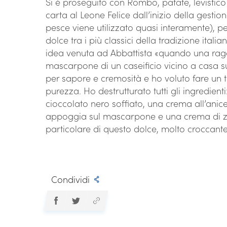
Si è proseguito con Rombo, patate, levistic
carta al Leone Felice dall’inizio della gestio
pesce viene utilizzato quasi interamente), p
dolce tra i più classici della tradizione ital
idea venuta ad Abbattista «quando una raga
mascarpone di un caseificio vicino a casa s
per sapore e cremosità e ho voluto fare un t
purezza. Ho destrutturato tutti gli ingredient
cioccolato nero soffiato, una crema all’anice
appoggia sul mascarpone e una crema di z
particolare di questo dolce, molto croccante 
Condividi