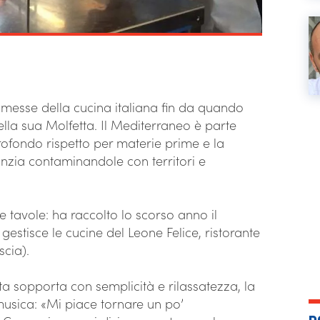
omesse della cucina italiana fin da quando
ella sua Molfetta. Il Mediterraneo è parte
rofondo rispetto per materie prime e la
fanzia contaminandole con territori e
re tavole: ha raccolto lo scorso anno il
estisce le cucine del Leone Felice, ristorante
scia).
a sopporta con semplicità e rilassatezza, la
usica: «Mi piace tornare un po’