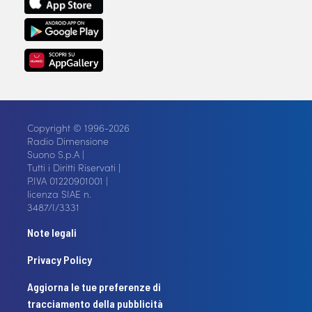
Copyright © 1996-2026
Radio Dimensione
Suono S.p.A |
Tutti i Diritti Riservati |
P.IVA 01220901001 |
licenza SIAE n.
3487/I/3331
Note legali
Privacy Policy
Aggiorna le tue preferenze di
tracciamento della pubblicità