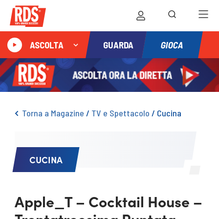
GIOCA
ASCOLTA
GUARDA
Torna a Magazine
/
TV e Spettacolo
/
Cucina
CUCINA
Apple_T – Cocktail House –
Trentatreesima Puntata