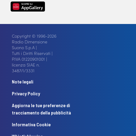
Copyright © 1996-2026
Radio Dimensione
Suono S.p.A |
Tutti i Diritti Riservati |
P.IVA 01220901001 |
licenza SIAE n.
3487/I/3331
Note legali
Privacy Policy
Aggiorna le tue preferenze di
tracciamento della pubblicità
Informativa Cookie