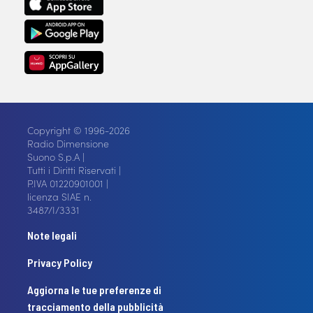
Copyright © 1996-2026
Radio Dimensione
Suono S.p.A |
Tutti i Diritti Riservati |
P.IVA 01220901001 |
licenza SIAE n.
3487/I/3331
Note legali
Privacy Policy
Aggiorna le tue preferenze di
tracciamento della pubblicità