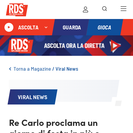
GIOCA
ASCOLTA
GUARDA
Torna a Magazine
/
Viral News
VIRAL NEWS
Re Carlo proclama un
giorno di festa in più e