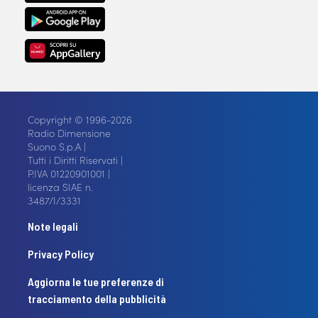
Copyright © 1996-2026
Radio Dimensione
Suono S.p.A |
Tutti i Diritti Riservati |
P.IVA 01220901001 |
licenza SIAE n.
3487/I/3331
Note legali
Privacy Policy
Aggiorna le tue preferenze di
tracciamento della pubblicità