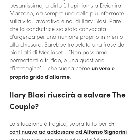
pesantissimo, a dirlo è l’opinionista Deianira
Marzano, da sempre una delle più informate
sulla vita, lavorativa e no, di Ilary Blasi. Pare
che la conduttrice sia stata convocata
d’urgenza per una riunione proprio in merito
alla chiusura. Sarebbe trapelata una frase dai
piani alti di Mediaset – “Non possiamo
permetterci altri flop, è una questione
d’immagine” – che suona come
un vero e
proprio grido d’allarme
.
Ilary Blasi riuscirà a salvare The
Couple?
La situazione è tragica, soprattutto per
chi
continuava ad addossare ad
Alfonso Signorini
la colpa per i pessimi risultati dell’ultima