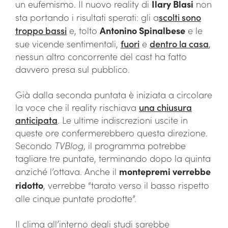
un eufemismo. Il nuovo reality di
Ilary Blasi
non
sta portando i risultati sperati: gli a
scolti sono
troppo bassi
e, tolto
Antonino Spinalbese
e le
sue vicende sentimentali,
fuori
e
dentro la casa
,
nessun altro concorrente del cast ha fatto
davvero presa sul pubblico.
Già dalla seconda puntata è iniziata a circolare
la voce che il reality rischiava
una chiusura
anticipata
. Le ultime indiscrezioni uscite in
queste ore confermerebbero questa direzione.
Secondo
TVBlog
, il programma potrebbe
tagliare tre puntate, terminando dopo la quinta
anziché l’ottava. Anche il
montepremi verrebbe
ridotto
, verrebbe “tarato verso il basso rispetto
alle cinque puntate prodotte”.
Il clima all’interno degli studi sarebbe