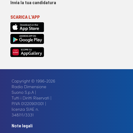
Invia la tua candidatura
SCARICA L'APP
Copyright © 1996-2026
Radio Dimensione
Suono S.p.A |
Tutti i Diritti Riservati |
P.IVA 01220901001 |
licenza SIAE n.
3487/I/3331
Note legali