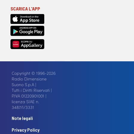
SCARICA L'APP
Copyright © 1996-2026
Radio Dimensione
Suono S.p.A |
Tutti i Diritti Riservati |
P.IVA 01220901001 |
licenza SIAE n.
3487/I/3331
Note legali
Privacy Policy