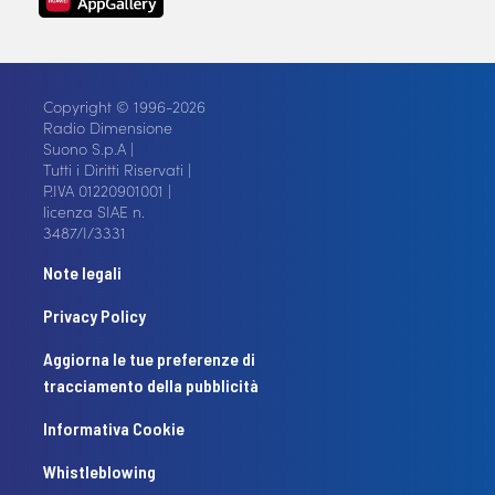
Copyright © 1996-2026
Radio Dimensione
Suono S.p.A |
Tutti i Diritti Riservati |
P.IVA 01220901001 |
licenza SIAE n.
3487/I/3331
Note legali
Privacy Policy
Aggiorna le tue preferenze di
tracciamento della pubblicità
Informativa Cookie
Whistleblowing