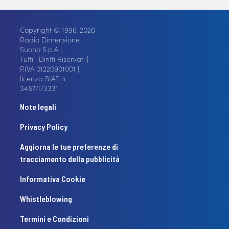
Copyright © 1996-2026
Radio Dimensione
Suono S.p.A |
Tutti i Diritti Riservati |
P.IVA 01220901001 |
licenza SIAE n.
3487/I/3331
Note legali
Privacy Policy
Aggiorna le tue preferenze di
tracciamento della pubblicità
Informativa Cookie
Whistleblowing
Termini e Condizioni