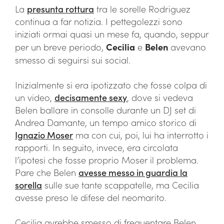
La
presunta rottura
tra le sorelle Rodriguez
continua a far notizia. I pettegolezzi sono
iniziati ormai quasi un mese fa, quando, seppur
per un breve periodo,
Cecilia
e
Belen
avevano
smesso di seguirsi sui social.
Inizialmente si era ipotizzato che fosse colpa di
un video,
decisamente sexy
, dove si vedeva
Belen ballare in consolle durante un DJ set di
Andrea Damante, un tempo amico storico di
Ignazio Moser
ma con cui, poi, lui ha interrotto i
rapporti. In seguito, invece, era circolata
l’ipotesi che fosse proprio Moser il problema.
Pare che Belen
avesse messo in guardia la
sorella
sulle sue tante scappatelle, ma Cecilia
avesse preso le difese del neomarito.
Cecilia avrebbe smesso di frequentare Belen,