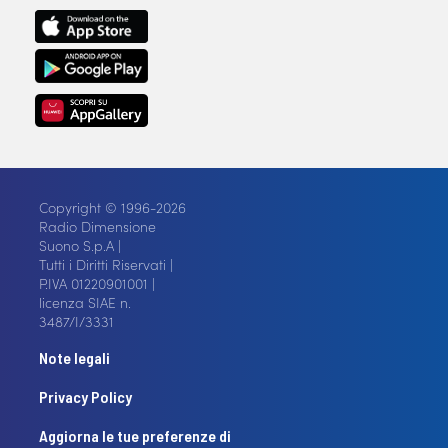
Copyright © 1996-2026
Radio Dimensione
Suono S.p.A |
Tutti i Diritti Riservati |
P.IVA 01220901001 |
licenza SIAE n.
3487/I/3331
Note legali
Privacy Policy
Aggiorna le tue preferenze di