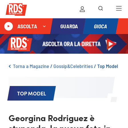
GIOCA
ASCOLTA
GUARDA
Torna a Magazine
/
Gossip&Celebrities
/
Top Model
TOP MODEL
Georgina Rodriguez è
stupenda, la nuova foto in