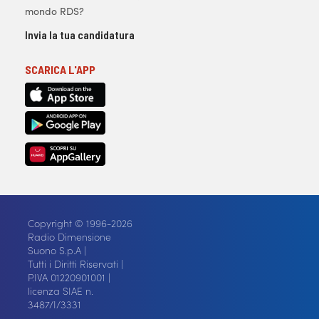
mondo RDS?
Invia la tua candidatura
SCARICA L'APP
Copyright © 1996-2026
Radio Dimensione
Suono S.p.A |
Tutti i Diritti Riservati |
P.IVA 01220901001 |
licenza SIAE n.
3487/I/3331