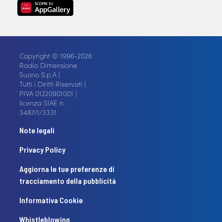
Copyright © 1996-2026
Radio Dimensione
Suono S.p.A |
Tutti i Diritti Riservati |
P.IVA 01220901001 |
licenza SIAE n.
3487/I/3331
Note legali
Privacy Policy
Aggiorna le tue preferenze di
tracciamento della pubblicità
Informativa Cookie
Whistleblowing