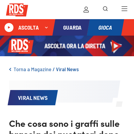
GIOCA
ASCOLTA
GUARDA
Torna a Magazine
/
Viral News
VIRAL NEWS
Che cosa sono i graffi sulle
braccia dei nuotatori dopo