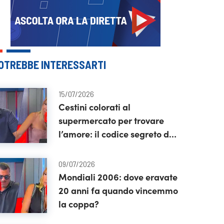
OTREBBE INTERESSARTI
15/07/2026
Cestini colorati al
supermercato per trovare
l’amore: il codice segreto dei
single con Anna Pettinelli e
Sergio Friscia
09/07/2026
Mondiali 2006: dove eravate
20 anni fa quando vincemmo
la coppa?