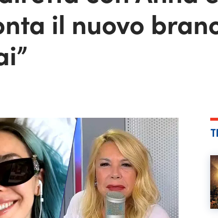
onta il nuovo brano
ai”
T