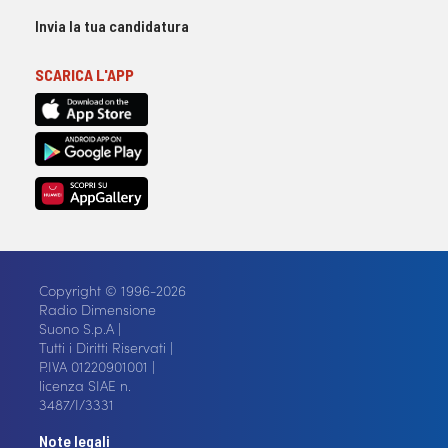
Invia la tua candidatura
SCARICA L'APP
Copyright © 1996-2026
Radio Dimensione
Suono S.p.A |
Tutti i Diritti Riservati |
P.IVA 01220901001 |
licenza SIAE n.
3487/I/3331
Note legali