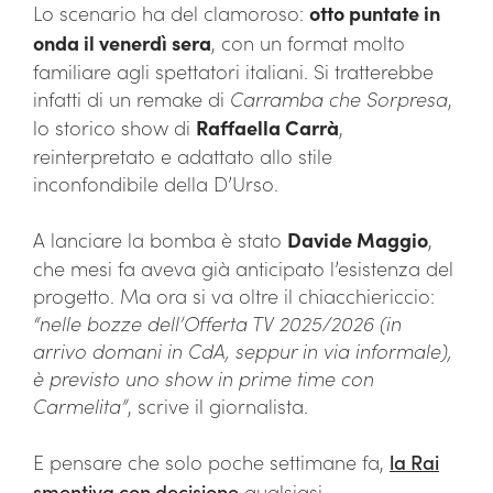
Lo scenario ha del clamoroso:
otto puntate in
onda il venerdì sera
, con un format molto
familiare agli spettatori italiani. Si tratterebbe
infatti di un remake di
Carramba che Sorpresa
,
lo storico show di
Raffaella Carrà
,
reinterpretato e adattato allo stile
inconfondibile della D’Urso.
A lanciare la bomba è stato
Davide Maggio
,
che mesi fa aveva già anticipato l’esistenza del
progetto. Ma ora si va oltre il chiacchiericcio:
“nelle bozze dell’Offerta TV 2025/2026 (in
arrivo domani in CdA, seppur in via informale),
è previsto uno show in prime time con
Carmelita”
, scrive il giornalista.
E pensare che solo poche settimane fa,
la Rai
smentiva con decisione
qualsiasi