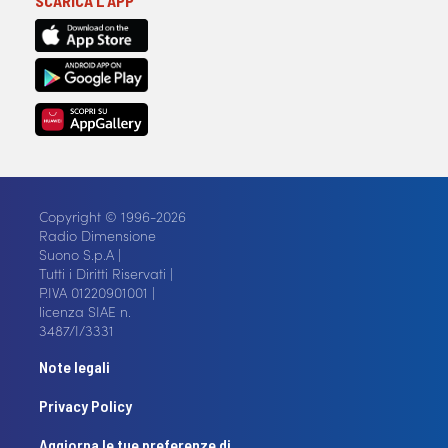
SCARICA L'APP
Copyright © 1996-2026
Radio Dimensione
Suono S.p.A |
Tutti i Diritti Riservati |
P.IVA 01220901001 |
licenza SIAE n.
3487/I/3331
Note legali
Privacy Policy
Aggiorna le tue preferenze di