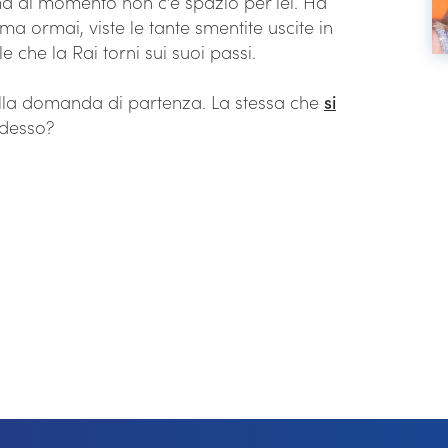
ma al momento non c’è spazio per lei. Ha
a ormai, viste le tante smentite uscite in
che la Rai torni sui suoi passi.
i alla domanda di partenza. La stessa che
si
adesso?