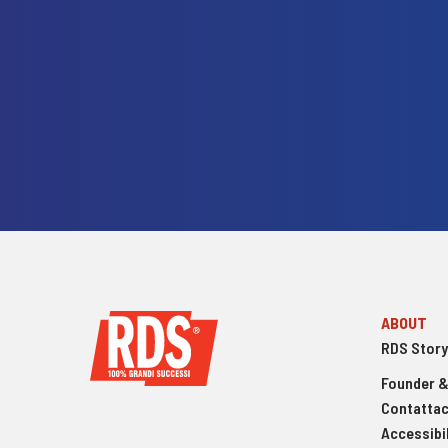
ABOUT
RDS Story
Founder &
Contattac
Accessibil