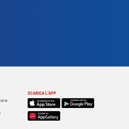
SCARICA L'APP
iare
?