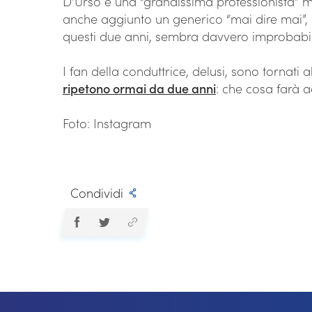
D’Urso è una “grandissima professionista” 
anche aggiunto un generico “mai dire mai”, m
questi due anni, sembra davvero improbabile 
I fan della conduttrice, delusi, sono tornat
ripetono ormai da due anni
: che cosa farà 
Foto: Instagram
Condividi