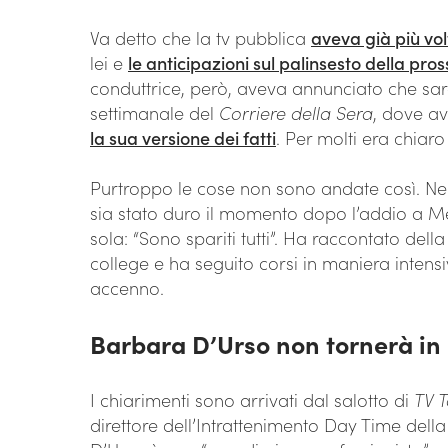
Va detto che la tv pubblica
aveva già più vo
lei e
le anticipazioni sul palinsesto della pr
conduttrice, però, aveva annunciato che sar
settimanale del
Corriere della Sera
, dove av
la sua versione dei fatti
. Per molti era chiaro
Purtroppo le cose non sono andate così. Nel
sia stato duro il momento dopo l’addio a Me
sola: “Sono spariti tutti”. Ha raccontato della
college e ha seguito corsi in maniera intens
accenno.
Barbara D’Urso non tornerà in 
I chiarimenti sono arrivati dal salotto di
TV T
direttore dell’Intrattenimento Day Time del