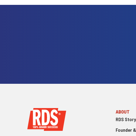
ABOUT
RDS Story
Founder &