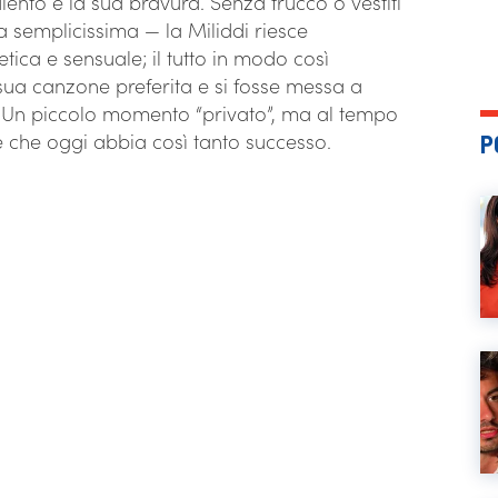
lento e la sua bravura. Senza trucco o vestiti
a semplicissima — la Miliddi riesce
a e sensuale; il tutto in modo così
sua canzone preferita e si fosse messa a
. Un piccolo momento “privato”, ma al tempo
e che oggi abbia così tanto successo.
P