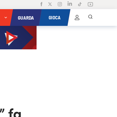
GIOCA
GUARDA
” fa