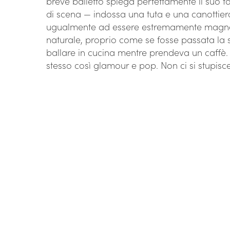
breve balletto spiega perfettamente il suo ta
di scena — indossa una tuta e una canottier
ugualmente ad essere estremamente magnetic
naturale, proprio come se fosse passata la 
ballare in cucina mentre prendeva un caffè
stesso così glamour e pop. Non ci si stupisc