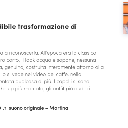
edibile trasformazione di
ca a riconoscerla. All’epoca era la classica
ero corto, il look acqua e sapone, nessuna
 genuina, costruita interamente attorno alla
o si vede nel video del caffè, nella
ntata qualcosa di più. I capelli si sono
 make-up più marcato, gli outfit più audaci.
0
♬ suono originale – Martina