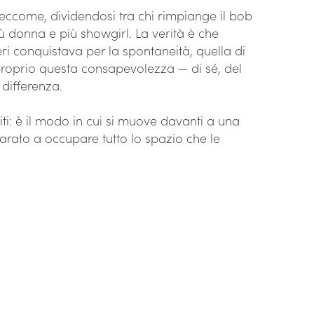
eccome, dividendosi tra chi rimpiange il bob
ù donna e più showgirl. La verità è che
ri conquistava per la spontaneità, quella di
proprio questa consapevolezza — di sé, del
 differenza.
iti: è il modo in cui si muove davanti a una
rato a occupare tutto lo spazio che le