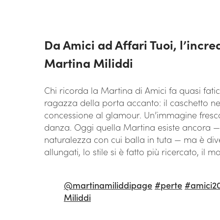
Da Amici ad Affari Tuoi, l’incr
Martina Miliddi
Chi ricorda la Martina di Amici fa quasi fati
ragazza della porta accanto: il caschetto n
concessione al glamour. Un’immagine fresca,
danza. Oggi quella Martina esiste ancora — l
naturalezza con cui balla in tuta — ma è dive
allungati, lo stile si è fatto più ricercato, il
@martinamiliddipage
#perte
#amici2
Miliddi