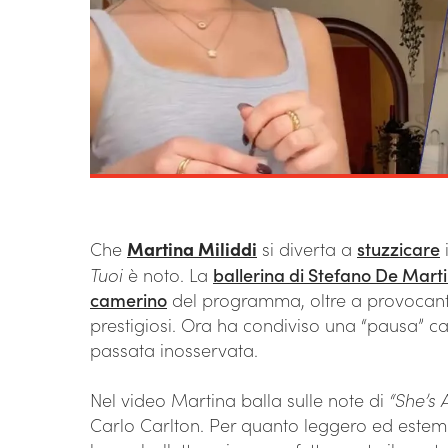
Che
Martina Miliddi
si diverta a
stuzzicare
i
Tuoi
è noto. La
ballerina di Stefano De Mart
camerino
del programma, oltre a provocan
prestigiosi. Ora ha condiviso una “pausa” ca
passata inosservata.
Nel video Martina balla sulle note di
“She’s 
Carlo Carlton. Per quanto leggero ed estempo