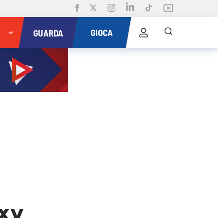
GIOCA
GUARDA
exy