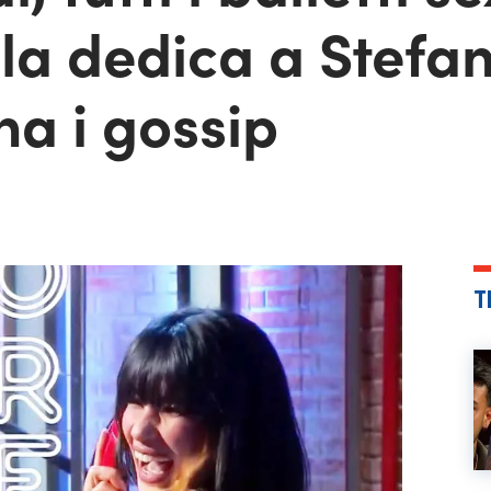
: la dedica a Stefa
a i gossip
T