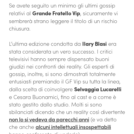
Se avete seguito un minimo gli ultimi gossip
relativi al
Grande Fratello Vip
, sicuramente vi
sembrerà strano leggere il titolo di un rischio
chiusura.
L’ultima edizione condotta da
Ilary Blasi
era
stata considerata un vero successo. I critici
televisivi hanno sempre dispensato buoni
giudizi nei confronti dei reality. Gli esperti di
gossip, inoltre, si sono dimostrati totalmente
entusiasti premiando il GF Vip su tutta la linea,
dalla scelta di coinvolgere
Selvaggia Lucarelli
e Cesara Buonamici, fino al cast e a come è
stato gestito dallo studio. Molti si sono
sbilanciati dicendo che un reality così divertente
non lo si vedeva da parecchi anni
(e va detto
che anche
alcuni intellettuali insospettabili