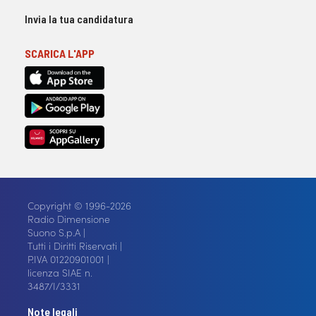
Invia la tua candidatura
SCARICA L'APP
Copyright © 1996-2026
Radio Dimensione
Suono S.p.A |
Tutti i Diritti Riservati |
P.IVA 01220901001 |
licenza SIAE n.
3487/I/3331
Note legali