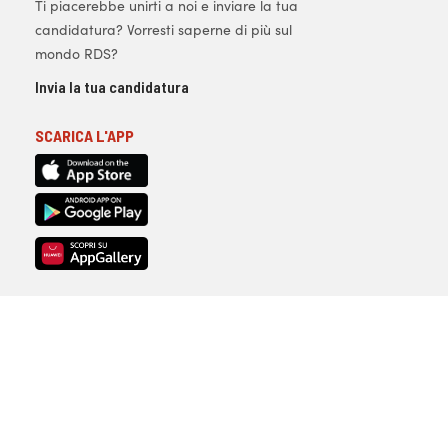
Ti piacerebbe unirti a noi e inviare la tua
candidatura? Vorresti saperne di più sul
mondo RDS?
Invia la tua candidatura
SCARICA L'APP
Copyright © 1996-2026
Radio Dimensione
Suono S.p.A |
Tutti i Diritti Riservati |
P.IVA 01220901001 |
licenza SIAE n.