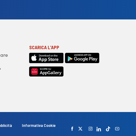
SCARICA L'APP
iare
?
blicità
Informativa Cookie