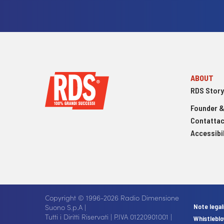
ABOUT
RDS Story
Founder &
Contattac
Accessibil
Copyright © 1996-2026 Radio Dimensione
Suono S.p.A |
Note legal
Tutti i Diritti Riservati | P.IVA 01220901001 |
Whistlebl