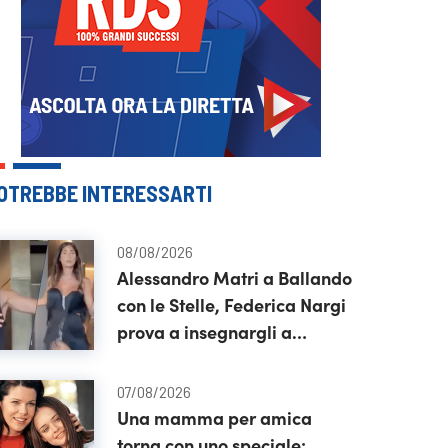
OTREBBE INTERESSARTI
08/08/2026
Alessandro Matri a Ballando
con le Stelle, Federica Nargi
prova a insegnargli a
ballare: il video
dell’annuncio
07/08/2026
Una mamma per amica
torna con uno speciale: