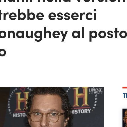
rebbe esserci
naughey al posto
o
T