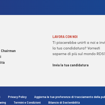
LAVORA CON NOI
Ti piacerebbe unirti a noi e inv
la tua candidatura? Vorresti
 Chairman
saperne di più sul mondo RDS
i
ità
Invia la tua candidatura
i
Privacy Policy
Aggiorna le tue preferenze di tracciamento della pub
owing
Termini e Condizioni
Bilancio di Sostenibilità