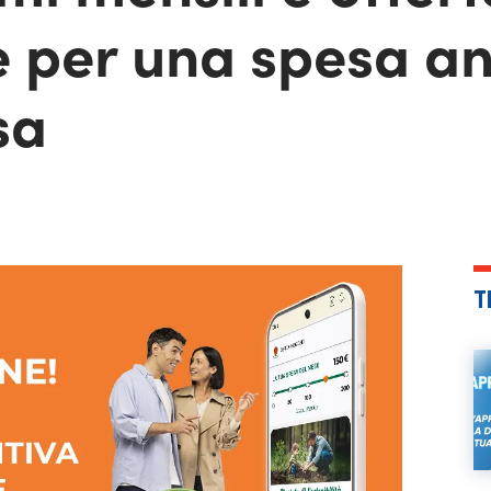
e per una spesa a
sa
T