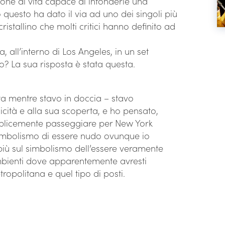
ione di vita capace di infonderle una
 questo ha dato il via ad uno dei singoli più
ristallino che molti critici hanno definito ad
, all’interno di Los Angeles, in un set
o? La sua risposta è stata questa.
uta mentre stavo in doccia – stavo
cità e alla sua scoperta, e ho pensato,
mplicemente passeggiare per New York
 simbolismo di essere nudo ovunque io
più sul simbolismo dell’essere veramente
ambienti dove apparentemente avresti
opolitana e quel tipo di posti.