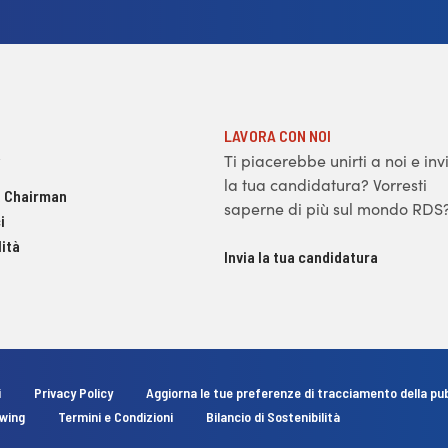
LAVORA CON NOI
Ti piacerebbe unirti a noi e inv
la tua candidatura? Vorresti
 Chairman
saperne di più sul mondo RDS
i
ità
Invia la tua candidatura
i
Privacy Policy
Aggiorna le tue preferenze di tracciamento della pub
owing
Termini e Condizioni
Bilancio di Sostenibilità