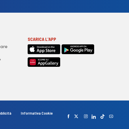
SCARICA L'APP
iare
?
blicità
Informativa Cookie