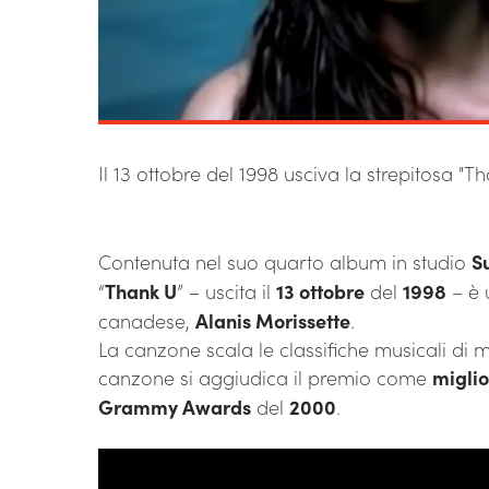
Il 13 ottobre del 1998 usciva la strepitosa "T
Contenuta nel suo quarto album in studio
S
“
Thank U
” – uscita il
13 ottobre
del
1998
– è 
canadese,
Alanis Morissette
.
La canzone scala le classifiche musicali di m
canzone si aggiudica il premio come
migli
Grammy Awards
del
2000
.