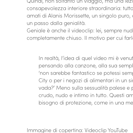
Quindi, non soltanto un viaggio, ma una lez
consapevolezza interiore straordinaria: tutto
amati di Alanis Morissette, un singolo puro, c
un passo dalla genialità.
Geniale è anche il videoclip: lei, sempre nuda
completamente chiuso. Il motivo per cui farl
In realtà, l’idea di quel video mi è ven
pensando alla canzone, alla sua sempli
‘non sarebbe fantastico se potessi se
City o per i negozi di alimentari in un
vada?’ Meno sulla sessualità palese e 
crudo, nudo e intimo in tutto. Questi 
bisogno di protezione, come in una metr
Immagine di copertina: Videoclip YouTube