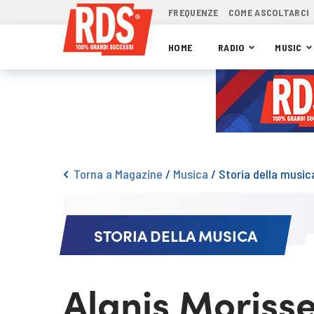
FREQUENZE
COME ASCOLTARCI
HOME
RADIO
MUSIC
Torna a Magazine
/
Musica
/
Storia della music
STORIA DELLA MUSICA
Alanis Moriss