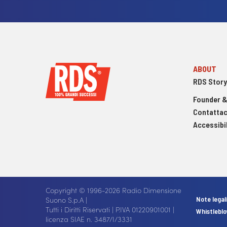
ABOUT
RDS Story
Founder &
Contattac
Accessibil
Copyright © 1996-2026 Radio Dimensione
Suono S.p.A |
Note legal
Tutti i Diritti Riservati | P.IVA 01220901001 |
Whistlebl
licenza SIAE n. 3487/I/3331