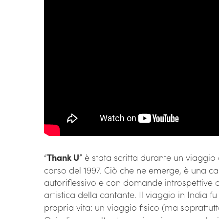
“
Thank U
” è stata scritta durante un viaggio
corso del 1997. Ciò che ne emerge, è una ca
autoriflessivo e con domande introspettive 
artistica della cantante. Il viaggio in India 
propria vita: un viaggio fisico (ma soprattutt