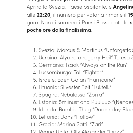
Aprirà la Svezia, Paese ospitante, e
Angelin
alle
22:20
, il numero per votarla rimane il
15
gara. Non ci saranno i Paesi Bassi, data la
s
poche ore dalla finalissima
.
Svezia: Marcus & Martinus “Unforgetta
Ucraina: Alyona and Jerry Heil” Teresa
Germania: Isaak “Always on the Run”
Lussemburgo: Tali “Fighter”
Israele: Eden Golan “Hurricane”
Lituania: Silvester Belt “Luktelk”
Spagna: Nebulossa “Zorra”
Estonia: 5miinust and Puuluup “(Nendest
Irlanda: Bambie Thug “Doomsday Blue
Lettonia: Dons “Hollow”
Grecia: Marina Satti “Zari”
Regno Unito: Olly Alexander “Dizzy”