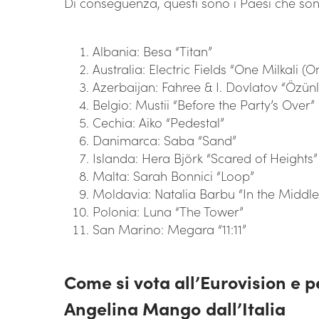
Di conseguenza, questi sono i Paesi che sono
Albania: Besa “Titan”
Australia: Electric Fields “One Milkali (
Azerbaijan: Fahree & I. Dovlatov “Özün
Belgio: Mustii “Before the Party’s Over”
Cechia: Aiko “Pedestal”
Danimarca: Saba “Sand”
Islanda: Hera Björk “Scared of Heights”
Malta: Sarah Bonnici “Loop”
Moldavia: Natalia Barbu “In the Middle
Polonia: Luna “The Tower”
San Marino: Megara “11:11”
Come si vota all’Eurovision e 
Angelina Mango
dall’Italia