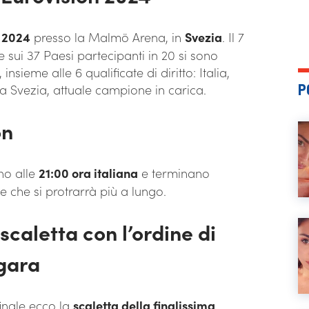
o 2024
presso la Malmö Arena, in
Svezia
. Il 7
e sui 37 Paesi partecipanti in 20 si sono
insieme alle 6 qualificate di diritto: Italia,
P
 Svezia, attuale campione in carica.
on
no alle
21:00 ora italiana
e terminano
le che si protrarrà più a lungo.
scaletta con l’ordine di
 gara
inale ecco la
scaletta della finalissima
.