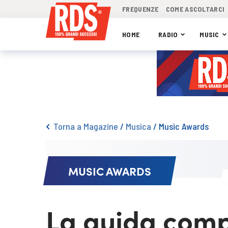
FREQUENZE
COME ASCOLTARCI
HOME
RADIO
MUSIC
Torna a Magazine
/
Musica
/
Music Awards
MUSIC AWARDS
La guida compl