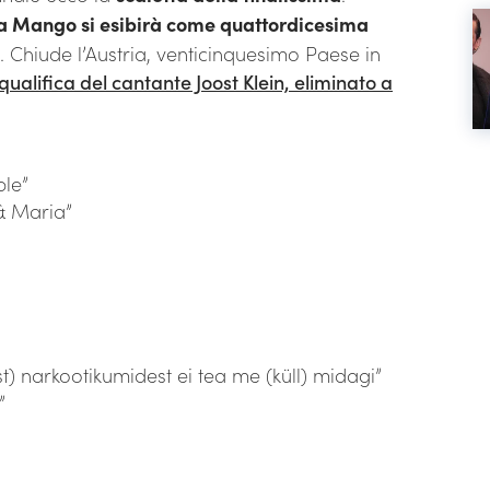
a Mango si esibirà come quattordicesima
. Chiude l’Austria, venticinquesimo Paese in
qualifica del cantante Joost Klein, eliminato a
ble”
 & Maria”
) narkootikumidest ei tea me (küll) midagi”
”