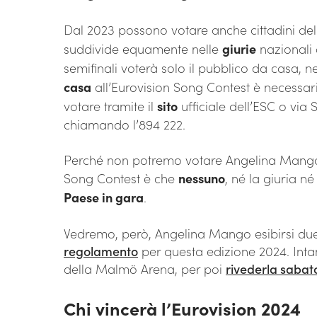
Dal 2023 possono votare anche cittadini dell
suddivide equamente nelle
giurie
nazionali 
semifinali voterà solo il pubblico da casa, 
casa
all’Eurovision Song Contest è necessa
votare tramite il
sito
ufficiale dell’ESC o via
chiamando l’894 222.
Perché non potremo votare Angelina Mango
Song Contest è che
nessuno
, né la giuria n
Paese in gara
.
Vedremo, però, Angelina Mango esibirsi due
regolamento
per questa edizione 2024. Inta
della Malmö Arena, per poi
rivederla sabat
Chi vincerà l’Eurovision 2024