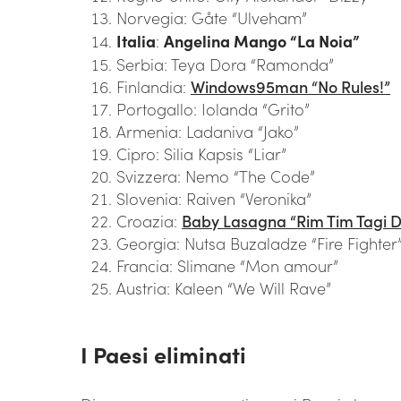
Norvegia: Gåte “Ulveham”
Italia
:
Angelina Mango “La Noia”
Serbia: Teya Dora “Ramonda”
Finlandia:
Windows95man “No Rules!”
Portogallo: Iolanda “Grito”
Armenia: Ladaniva “Jako”
Cipro: Silia Kapsis “Liar”
Svizzera: Nemo “The Code”
Slovenia: Raiven “Veronika”
Croazia:
Baby Lasagna “Rim Tim Tagi 
Georgia: Nutsa Buzaladze “Fire Fighter
Francia: Slimane “Mon amour”
Austria: Kaleen “We Will Rave”
I Paesi eliminati