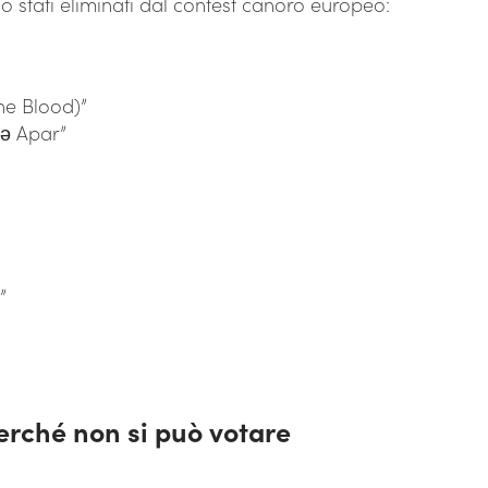
 stati eliminati dal contest canoro europeo:
One Blood)”
lə Apar”
”
perché non si può votare