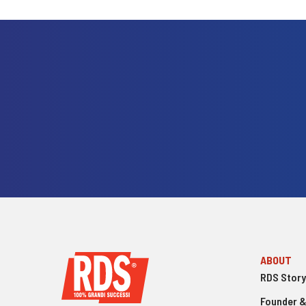
ABOUT
RDS Story
Founder &