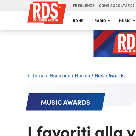
FREQUENZE
COME ASCOLTARCI
HOME
RADIO
MUSIC
Torna a Magazine
/
Musica
/
Music Awards
MUSIC AWARDS
I favoriti alla 