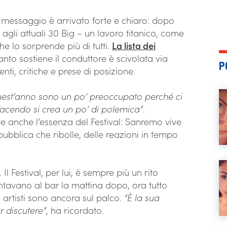
l messaggio è arrivato forte e chiaro: dopo
i agli attuali 30 Big – un lavoro titanico, come
che lo sorprende più di tutti.
La lista dei
nto sostiene il conduttore è scivolata via
P
ti, critiche e prese di posizione.
est’anno sono un po’ preoccupato perché ci
acendo si crea un po’ di polemica”
.
te anche l’essenza del Festival: Sanremo vive
pubblica che ribolle, delle reazioni in tempo
Il Festival, per lui, è sempre più un rito
ntavano al bar la mattina dopo, ora tutto
 artisti sono ancora sul palco.
“È la sua
 discutere”
, ha ricordato.