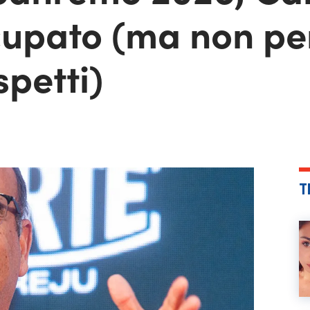
cupato (ma non pe
spetti)
T