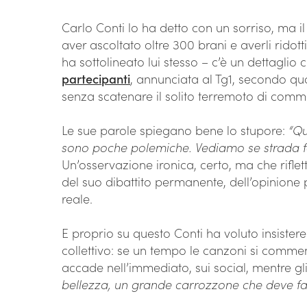
Carlo Conti lo ha detto con un sorriso, ma i
aver ascoltato oltre 300 brani e averli ridott
ha sottolineato lui stesso – c’è un dettaglio 
partecipanti
, annunciata al Tg1, secondo qua
senza scatenare il solito terremoto di commen
Le sue parole spiegano bene lo stupore:
“Qu
sono poche polemiche. Vediamo se strada f
Un’osservazione ironica, certo, ma che riflet
del suo dibattito permanente, dell’opinione 
reale.
E proprio su questo Conti ha voluto insistere. 
collettivo: se un tempo le canzoni si comme
accade nell’immediato, sui social, mentre gli
bellezza, un grande carrozzone che deve far