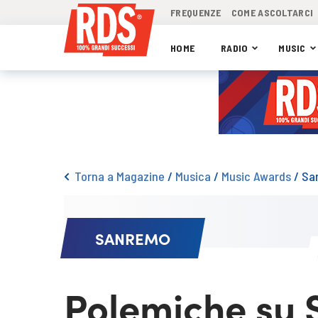
FREQUENZE
COME ASCOLTARCI
HOME
RADIO
MUSIC
Torna a Magazine
/
Musica
/
Music Awards
/
Sa
SANREMO
Polemiche su 