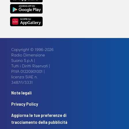
Copyright © 1996-2026
Radio Dimensione
Suono S.p.A |
Tutti i Diritti Riservati |
P.IVA 01220901001 |
licenza SIAE n.
3487/I/3331
Note legali
Privacy Policy
Aggiorna le tue preferenze di
tracciamento della pubblicità