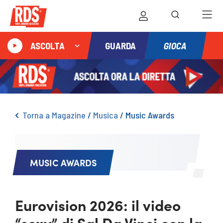
GIOCA
ASCOLTA
GUARDA
Torna a Magazine
/
Musica
/
Music Awards
MUSIC AWARDS
Eurovision 2026: il video
“sexy” di Sal Da Vinci con la