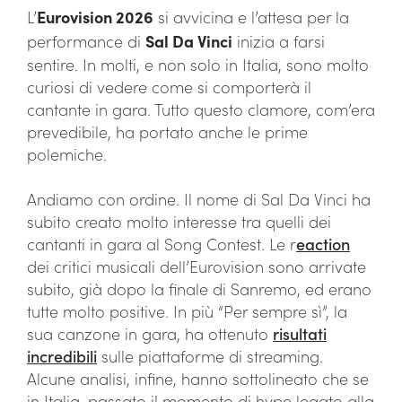
L’
Eurovision 2026
si avvicina e l’attesa per la
performance di
Sal Da Vinci
inizia a farsi
sentire. In molti, e non solo in Italia, sono molto
curiosi di vedere come si comporterà il
cantante in gara. Tutto questo clamore, com’era
prevedibile, ha portato anche le prime
polemiche.
Andiamo con ordine. Il nome di Sal Da Vinci ha
subito creato molto interesse tra quelli dei
cantanti in gara al Song Contest. Le r
eaction
dei critici musicali dell’Eurovision sono arrivate
subito, già dopo la finale di Sanremo, ed erano
tutte molto positive. In più “Per sempre sì”, la
sua canzone in gara, ha ottenuto
risultati
incredibili
sulle piattaforme di streaming.
Alcune analisi, infine, hanno sottolineato che se
in Italia, passato il momento di hype legato alla