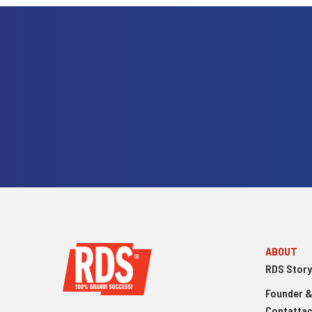
ABOUT
RDS Story
Founder &
Contattac