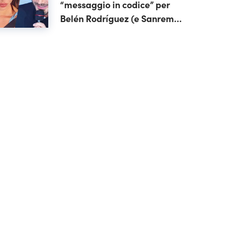
“messaggio in codice” per
Belén Rodríguez (e Sanremo
2027)