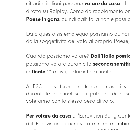
cittadini italiani possono
votare da casa
il l
diretta su Raiplay. Come da regolamento o
Paese in gara
, quindi dall’Italia non è pos
Dato questo sistema equo possiamo quindi vo
dalla soggettività del voto al proprio Paese,
Quando possiamo votare?
Dall’Italia poss
possiamo votare durante la
seconda semifi
in
finale
10 artisti, e durante la finale.
All’ESC non voteremo soltanto da casa; il voto
durante le semifinali solo il pubblico da casa
voteranno con lo stesso peso di voto.
Per votare da casa
all’Eurovision Song Cont
dell’Eurovision oppure votare tramite il
sito
u