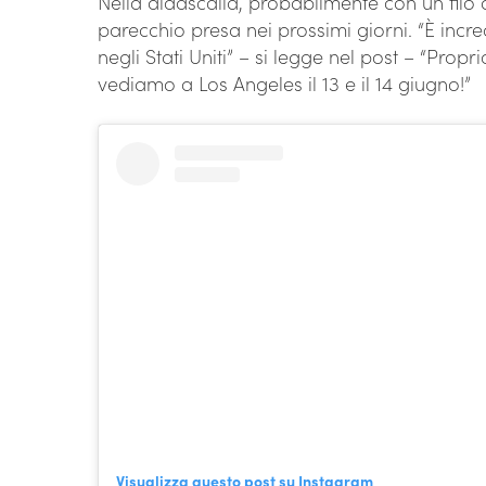
Nella didascalia, probabilmente con un filo d
parecchio presa nei prossimi giorni. “È incr
negli Stati Uniti” – si legge nel post – “Propr
vediamo a Los Angeles il 13 e il 14 giugno!”
Visualizza questo post su Instagram