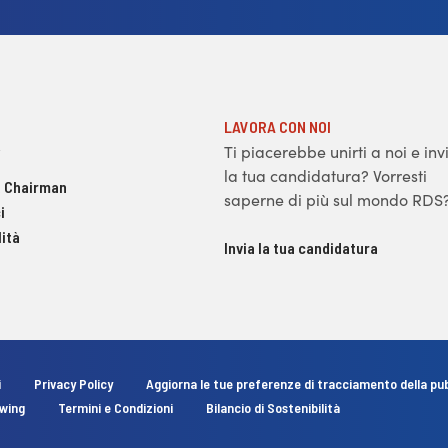
LAVORA CON NOI
Ti piacerebbe unirti a noi e inv
la tua candidatura? Vorresti
 Chairman
saperne di più sul mondo RDS
i
ità
Invia la tua candidatura
i
Privacy Policy
Aggiorna le tue preferenze di tracciamento della pub
owing
Termini e Condizioni
Bilancio di Sostenibilità