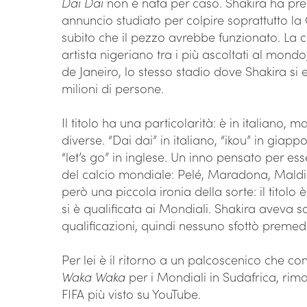
Dai Dai
non è nata per caso. Shakira ha pre
annuncio studiato per colpire soprattutto la G
subito che il pezzo avrebbe funzionato. La 
artista nigeriano tra i più ascoltati al mondo
de Janeiro, lo stesso stadio dove Shakira si 
milioni di persone.
Il titolo ha una particolarità: è in italiano, 
diverse. “Dai dai” in italiano, “ikou” in giapp
“let’s go” in inglese. Un inno pensato per ess
del calcio mondiale: Pelé, Maradona, Maldi
però una piccola ironia della sorte: il titolo è
si è qualificata ai Mondiali. Shakira aveva scr
qualificazioni, quindi nessuno sfottò premedi
Per lei è il ritorno a un palcoscenico che con
Waka Waka
per i Mondiali in Sudafrica, rima
FIFA più visto su YouTube.