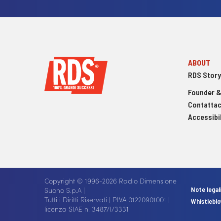
ABOUT
RDS Story
Founder &
Contattac
Accessibil
Copyright © 1996-2026 Radio Dimensione
Suono S.p.A |
Note legal
Tutti i Diritti Riservati | P.IVA 01220901001 |
Whistlebl
licenza SIAE n. 3487/I/3331