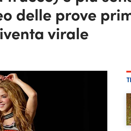
deo delle prove pri
iventa virale
T