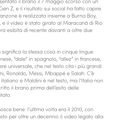
sentato il brano il 7 maggio scorso con un
en Z, e il risultato sui social ha fatto capire
canzone è realizzata insieme a Burna Boy,
, e il video è stato girato al Maracanã di Rio
era esibita di recente davanti a oltre due
ma significa la stessa cosa in cinque lingue
onese, “dale” in spagnolo, “allez” in francese,
ere universale, che nel testo cita i più grandi
ni, Ronaldo, Messi, Mbappé e Salah. C’è
 italiano e Maldini è nel testo, ma l’Italia non
itto il brano prima dell’esito delle
tato.
osce bene: l’ultima volta era il 2010, con
sto per oltre un decennio il video legato alla