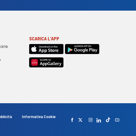
SCARICA L'APP
iare
?
blicità
Informativa Cookie