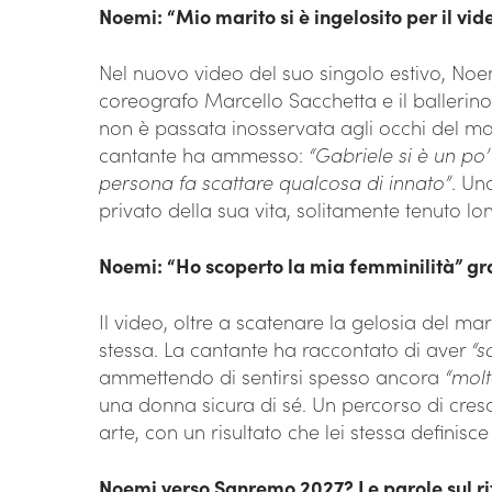
Noemi: “Mio marito si è ingelosito per il vid
Nel nuovo video del suo singolo estivo, Noem
coreografo Marcello Sacchetta e il ballerino N
non è passata inosservata agli occhi del mar
cantante ha ammesso:
“Gabriele si è un po
persona fa scattare qualcosa di innato”
. Un
privato della sua vita, solitamente tenuto lont
Noemi: “Ho scoperto la mia femminilità” gr
Il video, oltre a scatenare la gelosia del ma
stessa. La cantante ha raccontato di aver
“s
ammettendo di sentirsi spesso ancora
“mol
una donna sicura di sé. Un percorso di cresci
arte, con un risultato che lei stessa definisc
Noemi verso Sanremo 2027? Le parole sul rit