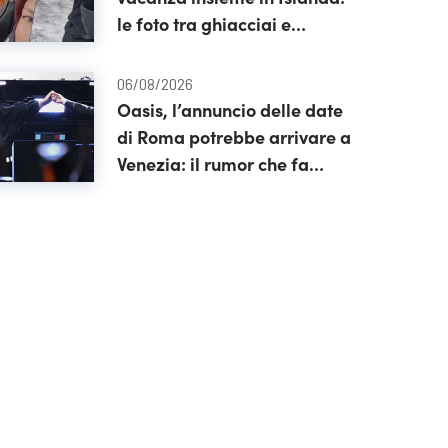
le foto tra ghiacciai e
motoslitte
06/08/2026
Oasis, l’annuncio delle date
di Roma potrebbe arrivare a
Venezia: il rumor che fa
impazzire i fan