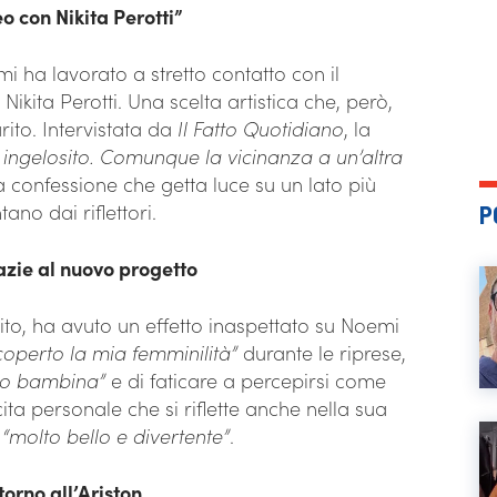
eo con Nikita Perotti”
i ha lavorato a stretto contatto con il
ikita Perotti. Una scelta artistica che, però,
ito. Intervistata da
Il Fatto Quotidiano
, la
’ ingelosito. Comunque la vicinanza a un’altra
a confessione che getta luce su un lato più
ano dai riflettori.
P
azie al nuovo progetto
rito, ha avuto un effetto inaspettato su Noemi
coperto la mia femminilità”
durante le riprese,
to bambina”
e di faticare a percepirsi come
ta personale che si riflette anche nella sua
e
“molto bello e divertente”
.
orno all’Ariston