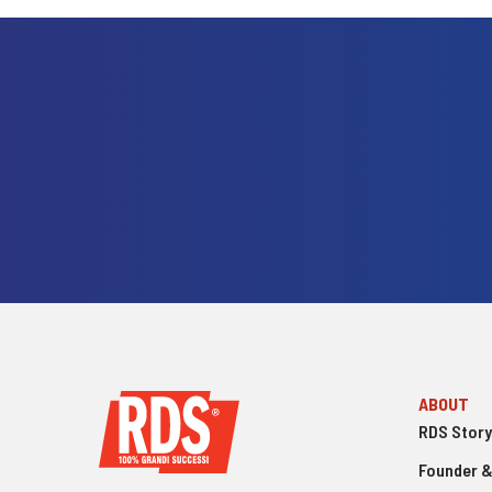
ABOUT
RDS Story
Founder &