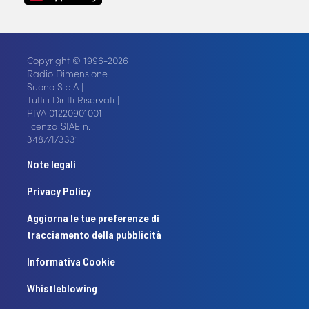
Copyright © 1996-2026
Radio Dimensione
Suono S.p.A |
Tutti i Diritti Riservati |
P.IVA 01220901001 |
licenza SIAE n.
3487/I/3331
Note legali
Privacy Policy
Aggiorna le tue preferenze di
tracciamento della pubblicità
Informativa Cookie
Whistleblowing