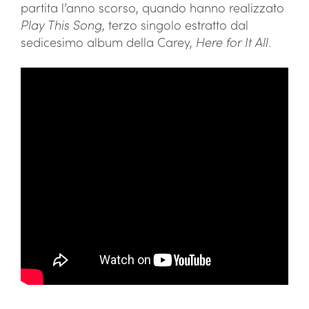
partita l’anno scorso, quando hanno realizzato
Play This Song
, terzo singolo estratto dal
sedicesimo album della Carey,
Here for It All
.