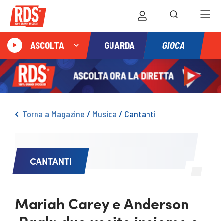
GIOCA
ASCOLTA
GUARDA
Torna a Magazine
/
Musica
/
Cantanti
CANTANTI
Mariah Carey e Anderson
.Paak: due uscite insieme e