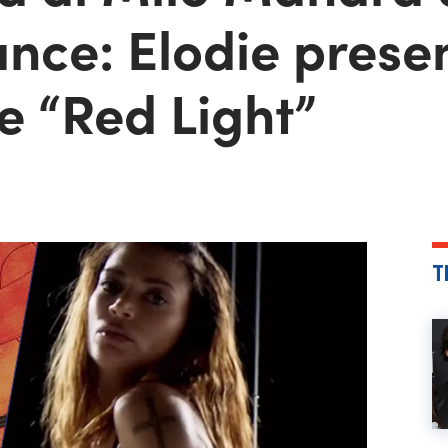
ance: Elodie presen
e “Red Light”
T