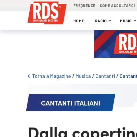
FREQUENZE
COME ASCOLTARCI
HOME
RADIO
MUSIC
Torna a Magazine
/
Musica
/
Cantanti
/
Cantanti
CANTANTI ITALIANI
Dalla copertin