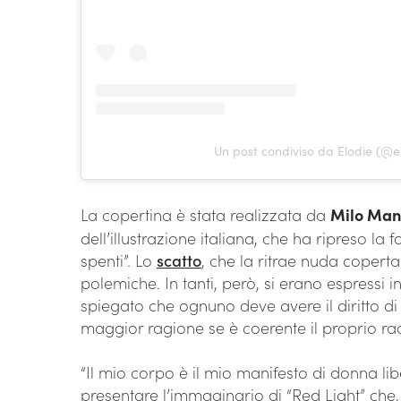
Un post condiviso da Elodie (@e
La copertina è stata realizzata da
Milo Man
dell’illustrazione italiana, che ha ripreso la 
spenti”. Lo
scatto
, che la ritrae nuda coperta
polemiche. In tanti, però, si erano espressi i
spiegato che ognuno deve avere il diritto di
maggior ragione se è coerente il proprio ra
“Il mio corpo è il mio manifesto di donna libe
presentare l’immaginario di “Red Light” che,