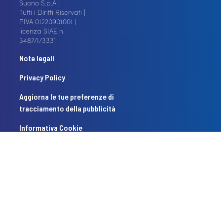
Suono S.p.A |
Tutti i Diritti Riservati |
P.IVA 01220901001 |
licenza SIAE n.
3487/I/3331
Note legali
Privacy Policy
Aggiorna le tue preferenze di
tracciamento della pubblicità
Informativa Cookie
Whistleblowing
Termini e Condizioni
Bilancio di Sostenibilità