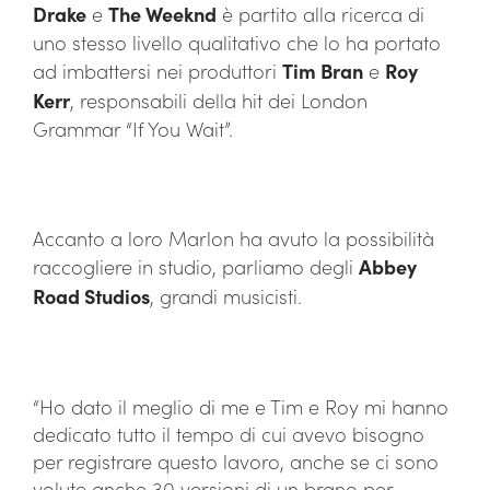
Drake
e
The Weeknd
è partito alla ricerca di
uno stesso livello qualitativo che lo ha portato
ad imbattersi nei produttori
Tim Bran
e
Roy
Kerr
, responsabili della hit dei London
Grammar “If You Wait”.
Accanto a loro Marlon ha avuto la possibilità
raccogliere in studio, parliamo degli
Abbey
Road Studios
, grandi musicisti.
“Ho dato il meglio di me e Tim e Roy mi hanno
dedicato tutto il tempo di cui avevo bisogno
per registrare questo lavoro, anche se ci sono
volute anche 30 versioni di un brano per