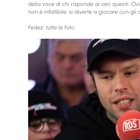
della voce di chi risponde ai veri quesiti. O
non è infallibile: si diverte a giocare con gli
Fedez: tutte le foto
❮