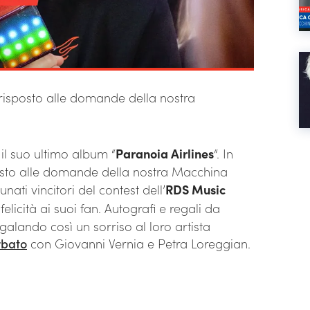
a risposto alle domande della nostra
l suo ultimo album “
Paranoia Airlines
“. In
sto alle domande della nostra Macchina
nati vincitori del contest dell’
RDS Music
licità ai suoi fan. Autografi e regali da
galando così un sorriso al loro artista
rbato
con Giovanni Vernia e Petra Loreggian.