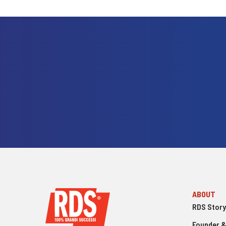
ABOUT
RDS Story
Founder &