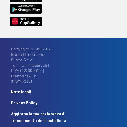
Copyright © 1996-2026
Radio Dimensione
Suono S.p.A |
Tutti i Diritti Riservati |
P.IVA 01220901001 |
licenza SIAE n.
3487/I/3331
Note legali
Privacy Policy
Aggiorna le tue preferenze di
tracciamento della pubblicità