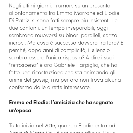
Negli ultimi giorni, i rumors su un presunto
allontanamento tra Emma Marrone ed Elodie
Di Patrizi si sono fatti sempre più insistenti. Le
due cantanti, un tempo inseparabili, oggi
sembrano muoversi su binari paralleli, senza
incroci. Ma cosa è successo davvero tra loro? E
perché, dopo anni di complicità, il silenzio
sembra essere l’unica risposta? A dire i suoi
“retroscena” è ora Gabriele Parpiglia, che ha
fatto una ricostruzione che sta animando gli
animi del gossip, ma per ora non trova alcuna
conferma dalle dirette interessate.
Emma ed Elodie: l’amicizia che ha segnato
un’epoca
Tutto inizia nel 2015, quando Elodie entra ad
Amici di Maria De Filippi
come allieva. Il suo