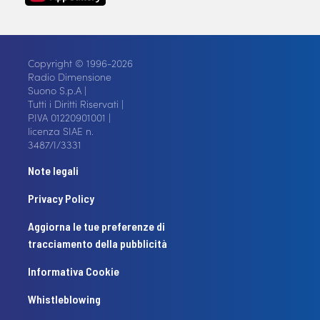
Copyright © 1996-2026
Radio Dimensione
Suono S.p.A |
Tutti i Diritti Riservati |
P.IVA 01220901001 |
licenza SIAE n.
3487/I/3331
Note legali
Privacy Policy
Aggiorna le tue preferenze di
tracciamento della pubblicità
Informativa Cookie
Whistleblowing