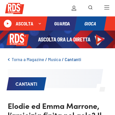
GIOCA
ASCOLTA
GUARDA
Torna a Magazine
/
Musica
/
Cantanti
CANTANTI
Elodie ed Emma Marrone,
l’amicizia finita nel gelo? Il