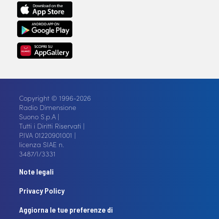
Copyright © 1996-2026
Radio Dimensione
Suono S.p.A |
Tutti i Diritti Riservati |
P.IVA 01220901001 |
licenza SIAE n.
3487/I/3331
Note legali
Privacy Policy
Aggiorna le tue preferenze di