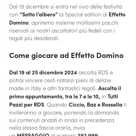
Dal 19 dicembre si entra nel vivo delle festività
con
“S
otto l’albero”
la Special edition di
Effetto
Domino
: apriremo insieme moltissimi pacchi
riservati ai nostri ascoltatori più fedeli con i
regali più desiderati.
Come giocare ad Effetto Domino
Dal 19 al 25 dicembre 2024
ascolta RDS e
potrai vincere cesti natalizi pieni di delizie
made in Italy e altri fantastici regali.
Ascolta il
primo appuntamento, tra le 7 e le 10,
in
Tutti
Pazzi per RDS
. Quando
Ciccio, Baz e Rossella
ti
inviteranno a giocare, ponendo la domanda
sui contenuti andati in onda in precedenza
nella stessa fascia oraria, invia
un
MESSAGGIO
al numero
392 999